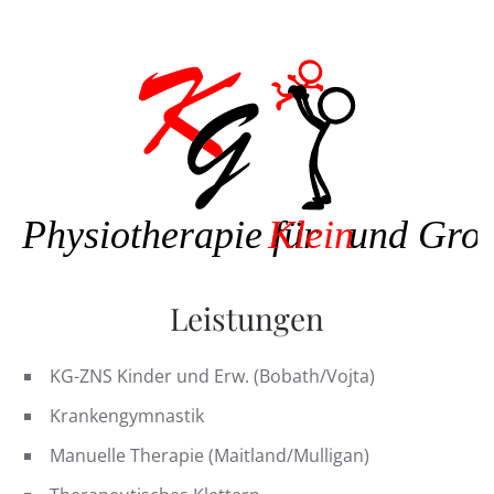
Skip
to
main
content
Leistungen
KG-ZNS Kinder und Erw. (Bobath/Vojta)
Krankengymnastik
Manuelle Therapie (Maitland/Mulligan)